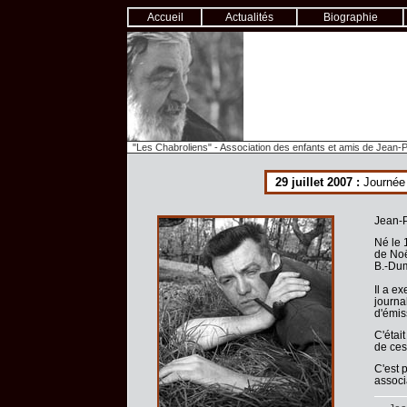
Accueil
Actualités
Biographie
"Les Chabroliens" - Association des enfants et amis de Jean-P
29 juillet 2007 :
Journée 
Jean-P
Né le 
de Noël
B.-Dum
Il a ex
journa
d'émis
C'étai
de ces
C'est 
associa