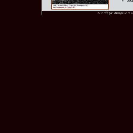
Jea
Site créé par
Micropulse
en co